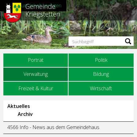
Gemeinde
Direkt zum Inhalt springen
Kriegstetten
Suchbegriff
Hauptnavigation
Porträt
Politik
Verwaltung
Bildung
Freizeit & Kultur
Wirtschaft
Unternavigation
Aktuelles
Archiv
4566 Info - News aus dem Gemeindehaus