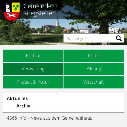
Gemeinde
Direkt zum Inhalt springen
Kriegstetten
Suchbegriff
Hauptnavigation
Porträt
Politik
Verwaltung
Bildung
Freizeit & Kultur
Wirtschaft
Unternavigation
Aktuelles
Archiv
4566 Info - News aus dem Gemeindehaus