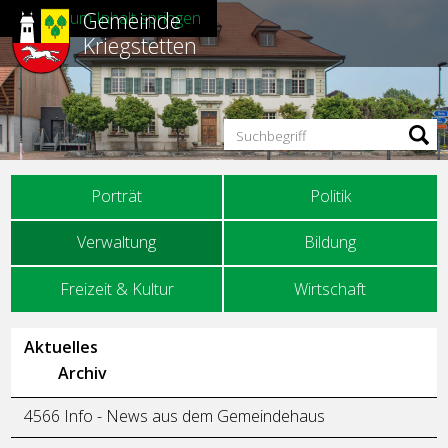
Gemeinde
Direkt zum Inhalt springen
Kriegstetten
Suchbegriff
Hauptnavigation
Porträt
Politik
Verwaltung
Bildung
Freizeit & Kultur
Wirtschaft
Unternavigation
Aktuelles
Archiv
4566 Info - News aus dem Gemeindehaus