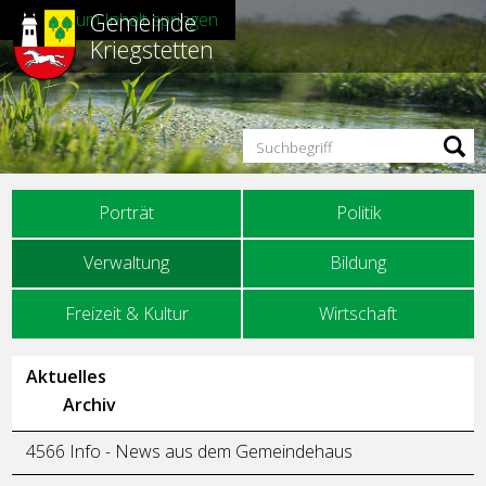
Gemeinde
Direkt zum Inhalt springen
Kriegstetten
Suchbegriff
Hauptnavigation
Porträt
Politik
Verwaltung
Bildung
Freizeit & Kultur
Wirtschaft
Unternavigation
Aktuelles
Archiv
4566 Info - News aus dem Gemeindehaus