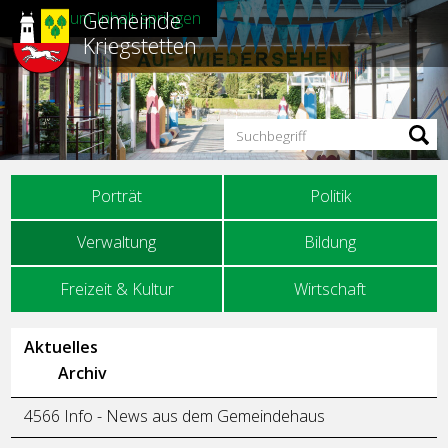
Gemeinde
Direkt zum Inhalt springen
Kriegstetten
Suchbegriff
Hauptnavigation
Porträt
Politik
Verwaltung
Bildung
Freizeit & Kultur
Wirtschaft
Unternavigation
Aktuelles
Archiv
4566 Info - News aus dem Gemeindehaus