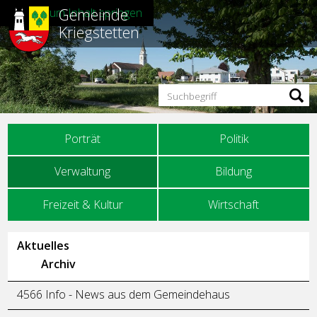
Gemeinde
Direkt zum Inhalt springen
Kriegstetten
Suchbegriff
Hauptnavigation
Porträt
Politik
Verwaltung
Bildung
Freizeit & Kultur
Wirtschaft
Unternavigation
Aktuelles
Archiv
4566 Info - News aus dem Gemeindehaus