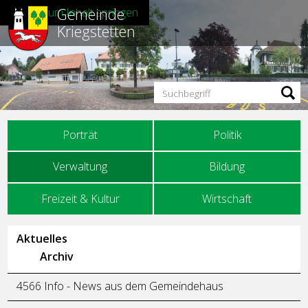
Gemeinde
Direkt zum Inhalt springen
Kriegstetten
Suchbegriff
Hauptnavigation
Porträt
Politik
Verwaltung
Bildung
Freizeit & Kultur
Wirtschaft
Unternavigation
Aktuelles
Archiv
4566 Info - News aus dem Gemeindehaus