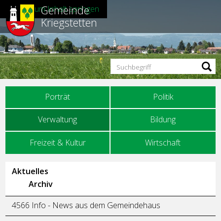
Gemeinde
Direkt zum Inhalt springen
Kriegstetten
Suchbegriff
Hauptnavigation
Porträt
Politik
Verwaltung
Bildung
Freizeit & Kultur
Wirtschaft
Unternavigation
Aktuelles
Archiv
4566 Info - News aus dem Gemeindehaus