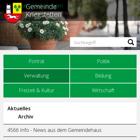
Gemeinde
Direkt zum Inhalt springen
Kriegstetten
Suchbegriff
Hauptnavigation
Porträt
Politik
Verwaltung
Bildung
Freizeit & Kultur
Wirtschaft
Unternavigation
Aktuelles
Archiv
4566 Info - News aus dem Gemeindehaus