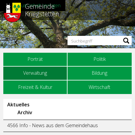
Gemeinde
Direkt zum Inhalt springen
Kriegstetten
Suchbegriff
Hauptnavigation
Porträt
Politik
Verwaltung
Bildung
Freizeit & Kultur
Wirtschaft
Unternavigation
Aktuelles
Archiv
4566 Info - News aus dem Gemeindehaus