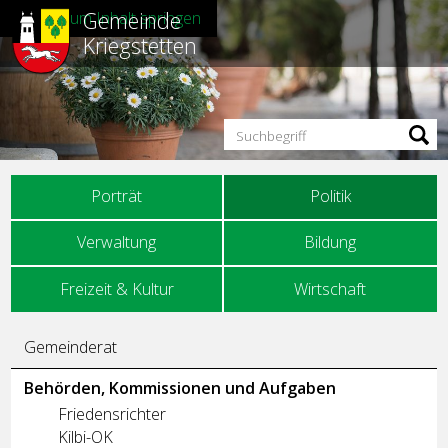
Gemeinde
Direkt zum Inhalt springen
Kriegstetten
Suchbegriff
Hauptnavigation
Porträt
Politik
Verwaltung
Bildung
Freizeit & Kultur
Wirtschaft
Unternavigation
Gemeinderat
Behörden, Kommissionen und Aufgaben
Friedensrichter
Kilbi-OK