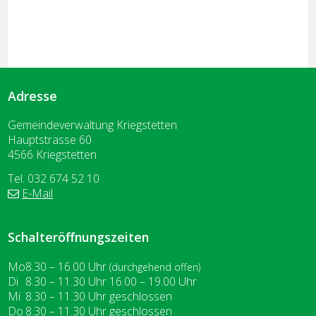
Adresse
Gemeindeverwaltung Kriegstetten
Hauptstrasse 60
4566 Kriegstetten
Tel. 032 674 52 10
E-Mail
Schalteröffnungszeiten
Wochentag
ntag
Vormittag
Nachmittag
Mo
8.30 – 16.00
Uhr
(durchgehend offen)
enstag
Di
8.30 – 11.30
Uhr
16.00 – 19.00
Uhr
ttwoch
Mi
8.30 – 11.30
Uhr
geschlossen
nnerstag
Do
8.30 – 11.30
Uhr
geschlossen