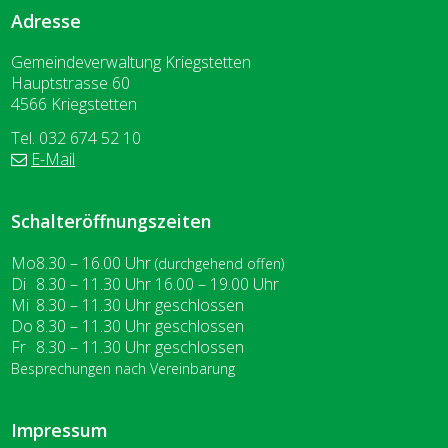
Adresse
Gemeindeverwaltung Kriegstetten
Hauptstrasse 60
4566 Kriegstetten
Tel. 032 674 52 10
E-Mail
Schalteröffnungszeiten
Wochentag
ntag
Vormittag
Nachmittag
Mo
8.30 – 16.00
Uhr
(durchgehend offen)
enstag
Di
8.30 – 11.30
Uhr
16.00 – 19.00
Uhr
ttwoch
Mi
8.30 – 11.30
Uhr
geschlossen
nnerstag
Do
8.30 – 11.30
Uhr
geschlossen
eitag
Fr
8.30 – 11.30
Uhr
geschlossen
Besprechungen nach Vereinbarung
Impressum