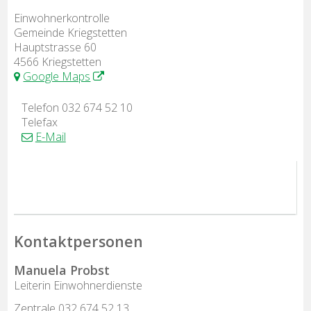
Adresse
Einwohnerkontrolle
Gemeinde Kriegstetten
Hauptstrasse 60
4566 Kriegstetten
Google Maps
Telefon
032 674 52 10
Telefax
E-Mail
Einwohnerkontrolle
Kontaktpersonen
Manuela Probst
Funktion
Leiterin Einwohnerdienste
Zentrale
032 674 52 13