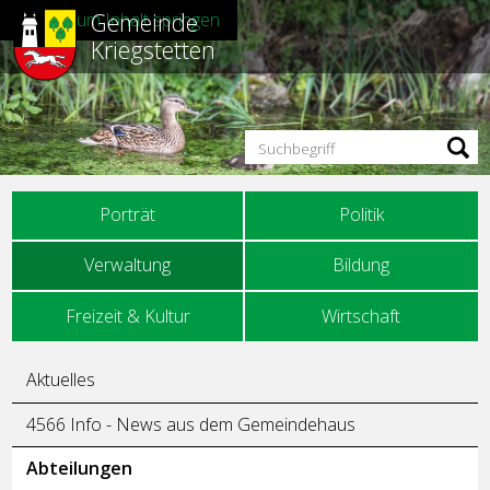
Gemeinde
Direkt zum Inhalt springen
Kriegstetten
Suchbegriff
Hauptnavigation
Porträt
Politik
Verwaltung
Bildung
Freizeit & Kultur
Wirtschaft
Unternavigation
Aktuelles
4566 Info - News aus dem Gemeindehaus
Abteilungen