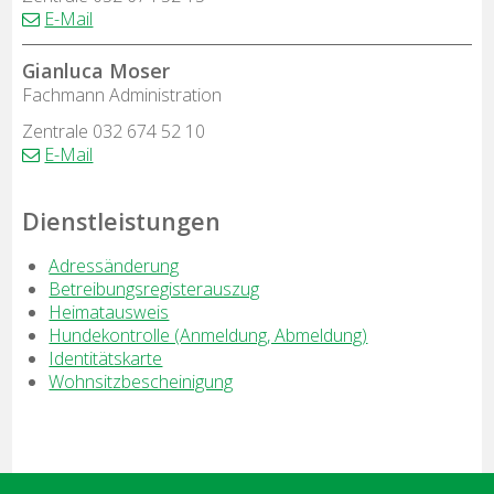
E-Mail
Gianluca Moser
Funktion
Fachmann Administration
Zentrale
032 674 52 10
E-Mail
Dienstleistungen
Adressänderung
Betreibungsregisterauszug
Heimatausweis
Hundekontrolle (Anmeldung, Abmeldung)
Identitätskarte
Wohnsitzbescheinigung