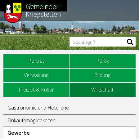
Gemeinde
Direkt zum Inhalt springen
Kriegstetten
Suchbegriff
Hauptnavigation
Porträt
Politik
Verwaltung
Bildung
Freizeit & Kultur
Wirtschaft
Unternavigation
Gastronomie und Hotellerie
Einkaufsmöglichkeiten
Gewerbe