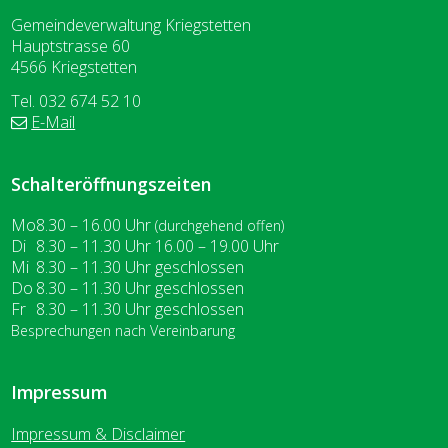
Gemeindeverwaltung Kriegstetten
Hauptstrasse 60
4566 Kriegstetten
Tel. 032 674 52 10
E-Mail
Schalteröffnungszeiten
Wochentag
ntag
Vormittag
Nachmittag
Mo
8.30 – 16.00
Uhr
(durchgehend offen)
enstag
Di
8.30 – 11.30
Uhr
16.00 – 19.00
Uhr
ttwoch
Mi
8.30 – 11.30
Uhr
geschlossen
nnerstag
Do
8.30 – 11.30
Uhr
geschlossen
eitag
Fr
8.30 – 11.30
Uhr
geschlossen
Besprechungen nach Vereinbarung
Impressum
Impressum & Disclaimer