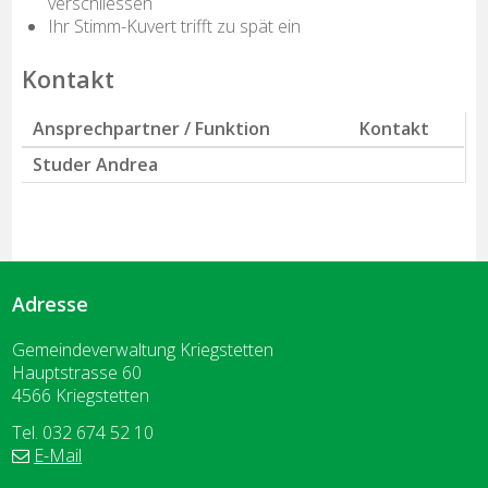
verschliessen
Ihr Stimm-Kuvert trifft zu spät ein
Kontakt
Ansprechpartner / Funktion
Kontakt
Funktion
Studer
Andrea
Adresse
Gemeindeverwaltung Kriegstetten
Hauptstrasse 60
4566 Kriegstetten
Tel. 032 674 52 10
E-Mail