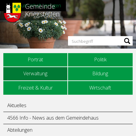
Gemeinde
Direkt zum Inhalt springen
Kriegstetten
Suchbegriff
Hauptnavigation
Porträt
Politik
Verwaltung
Bildung
Freizeit & Kultur
Wirtschaft
Unternavigation
Aktuelles
4566 Info - News aus dem Gemeindehaus
Abteilungen