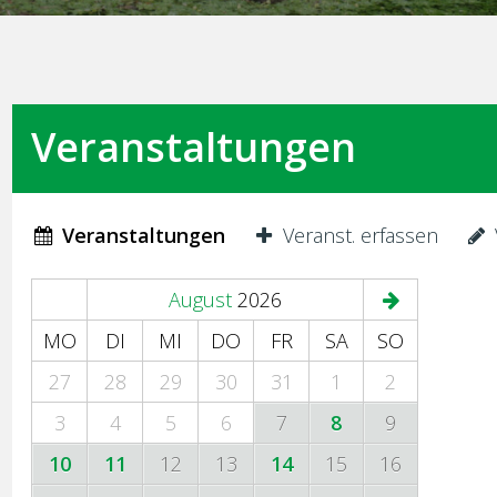
Veranstaltungen
Veranstaltungen
Veranst. erfassen
August
2026
MO
DI
MI
DO
FR
SA
SO
27
28
29
30
31
1
2
3
4
5
6
7
8
9
10
11
12
13
14
15
16