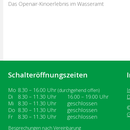
Das Openair-Kinoerlebnis im Wasseramt
Schalteröffnungszeiten
Wochentag
ntag
Vormittag
Nachmittag
Mo
8.30 – 16.00
Uhr
I
(durchgehend offen)
enstag
Di
8.30 – 11.30
Uhr
16.00 – 19.00
Uhr
D
ttwoch
Mi
8.30 – 11.30
Uhr
geschlossen
©
nnerstag
Do
8.30 – 11.30
Uhr
geschlossen
G
eitag
Fr
8.30 – 11.30
Uhr
geschlossen
Besprechungen nach Vereinbarung