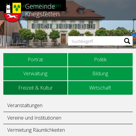
Gemeinde
Direkt zum Inhalt springen
Kriegstetten
Suchbegriff
Hauptnavigation
Porträt
Politik
Verwaltung
Bildung
Freizeit & Kultur
Wirtschaft
Unternavigation
Veranstaltungen
Vereine und Institutionen
Vermietung Räumlichkeiten