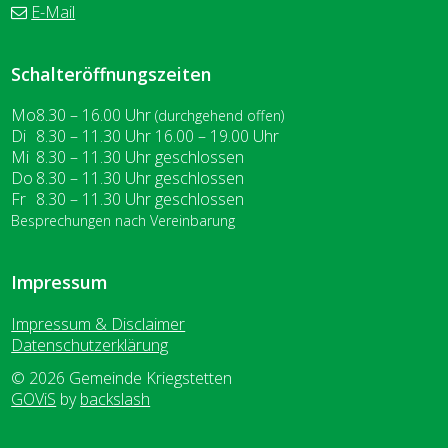
E-Mail
Schalteröffnungszeiten
Wochentag
ntag
Vormittag
Nachmittag
Mo
8.30 – 16.00
Uhr
(durchgehend offen)
enstag
Di
8.30 – 11.30
Uhr
16.00 – 19.00
Uhr
ttwoch
Mi
8.30 – 11.30
Uhr
geschlossen
nnerstag
Do
8.30 – 11.30
Uhr
geschlossen
eitag
Fr
8.30 – 11.30
Uhr
geschlossen
Besprechungen nach Vereinbarung
Impressum
Impressum & Disclaimer
Datenschutzerklärung
© 2026 Gemeinde Kriegstetten
GOViS
by
backslash