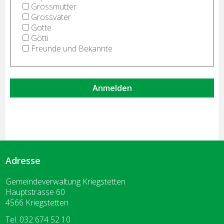
Grossmutter
Grossvater
Gotte
Götti
Freunde und Bekannte
Anmelden
Adresse
Gemeindeverwaltung Kriegstetten
Hauptstrasse 60
4566 Kriegstetten
Tel. 032 674 52 10