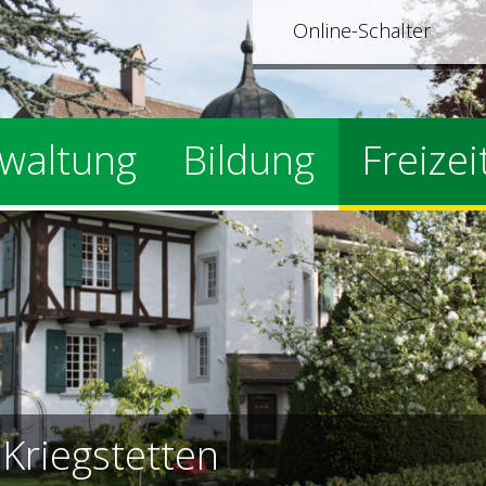
Online-Schalter
waltung
Bildung
Freizei
e
Kriegstetten