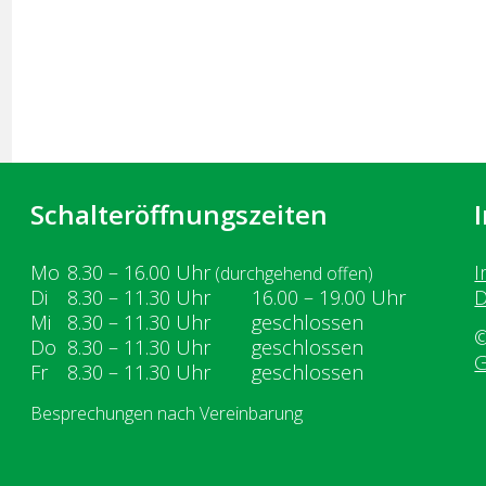
Schalteröffnungszeiten
Wochentag
ntag
Vormittag
Nachmittag
Mo
8.30 – 16.00
Uhr
I
(durchgehend offen)
enstag
Di
8.30 – 11.30
Uhr
16.00 – 19.00
Uhr
D
ttwoch
Mi
8.30 – 11.30
Uhr
geschlossen
©
nnerstag
Do
8.30 – 11.30
Uhr
geschlossen
G
eitag
Fr
8.30 – 11.30
Uhr
geschlossen
Besprechungen nach Vereinbarung