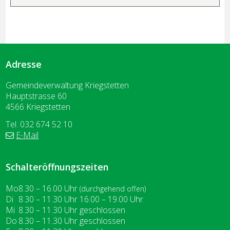
Adresse
Gemeindeverwaltung Kriegstetten
Hauptstrasse 60
4566 Kriegstetten
Tel. 032 674 52 10
E-Mail
Schalteröffnungszeiten
Wochentag
ntag
Vormittag
Nachmittag
Mo
8.30 – 16.00
Uhr
(durchgehend offen)
enstag
Di
8.30 – 11.30
Uhr
16.00 – 19.00
Uhr
ttwoch
Mi
8.30 – 11.30
Uhr
geschlossen
nnerstag
Do
8.30 – 11.30
Uhr
geschlossen