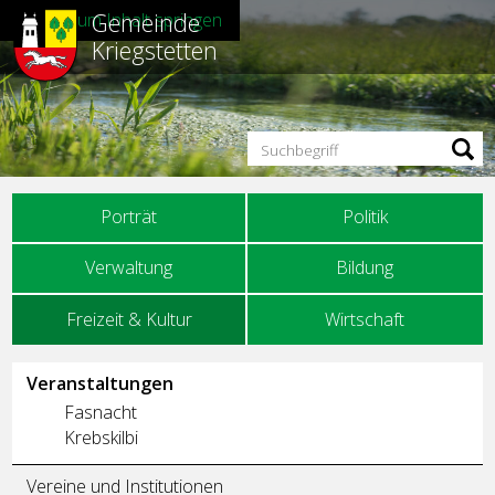
Gemeinde
Direkt zum Inhalt springen
Kriegstetten
Suchbegriff
Hauptnavigation
Porträt
Politik
Verwaltung
Bildung
Freizeit & Kultur
Wirtschaft
Unternavigation
Veranstaltungen
Fasnacht
Krebskilbi
Vereine und Institutionen