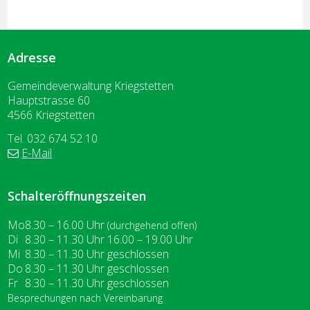
Adresse
Gemeindeverwaltung Kriegstetten
Hauptstrasse 60
4566 Kriegstetten
Tel. 032 674 52 10
E-Mail
Schalteröffnungszeiten
Wochentag
ntag
Vormittag
Nachmittag
Mo
8.30 – 16.00
Uhr
(durchgehend offen)
enstag
Di
8.30 – 11.30
Uhr
16.00 – 19.00
Uhr
ttwoch
Mi
8.30 – 11.30
Uhr
geschlossen
nnerstag
Do
8.30 – 11.30
Uhr
geschlossen
eitag
Fr
8.30 – 11.30
Uhr
geschlossen
Besprechungen nach Vereinbarung