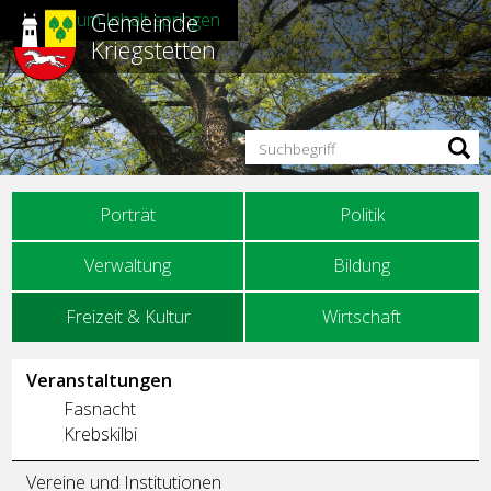
Gemeinde
Direkt zum Inhalt springen
Kriegstetten
Suchbegriff
Hauptnavigation
Porträt
Politik
Verwaltung
Bildung
Freizeit & Kultur
Wirtschaft
Unternavigation
Veranstaltungen
Fasnacht
Krebskilbi
Vereine und Institutionen